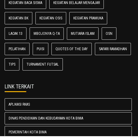
KEGIATAN BACA SISWA
KEGIATAN BELAJAR MENGAJAR
KEGIATAN BK
KEGIATAN OSIS
KEGIATAN PRAMUKA
LACAK 13
MBOJONYA Q-TA
MUTIARA ISLAM
OSN
PELATIHAN
PUISI
QUOTES OF THE DAY
SAFARI RAMADHAN
TIPS
TURNAMENT FUTSAL
LINK TERKAIT
APLIKASI RKAS
DINAS PENDIDIKAN DAN KEBUDAYAAN KOTA BIMA
PEMERINTAH KOTA BIMA