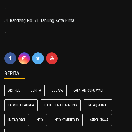
-
Jl. Bandeng No. 71 Tanjung Kota Bima
-
-
BERITA
ARTIKEL
BERITA
BUDAYA
CATATAN GURU WALI
EKSKUL OLAHRGA
EXCELLENT E-MADING
IMTAQ JUMAT
IMTAQ PAGI
INFO
INFO KEMDIKBUD
KARYA SISWA