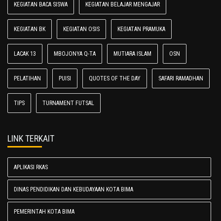
KEGIATAN BACA SISWA
KEGIATAN BELAJAR MENGAJAR
KEGIATAN BK
KEGIATAN OSIS
KEGIATAN PRAMUKA
LACAK 13
MBOJONYA Q-TA
MUTIARA ISLAM
OSN
PELATIHAN
PUISI
QUOTES OF THE DAY
SAFARI RAMADHAN
TIPS
TURNAMENT FUTSAL
LINK TERKAIT
APLIKASI RKAS
DINAS PENDIDIKAN DAN KEBUDAYAAN KOTA BIMA
PEMERINTAH KOTA BIMA