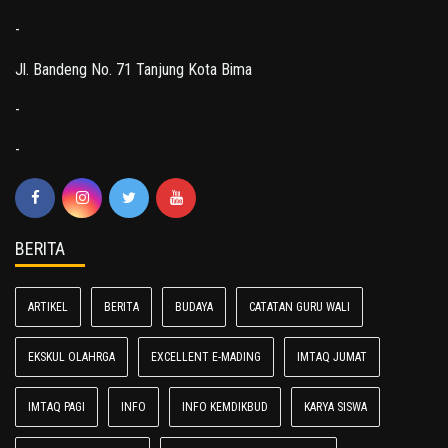
-
Jl. Bandeng No. 71 Tanjung Kota Bima
-
-
BERITA
ARTIKEL
BERITA
BUDAYA
CATATAN GURU WALI
EKSKUL OLAHRGA
EXCELLENT E-MADING
IMTAQ JUMAT
IMTAQ PAGI
INFO
INFO KEMDIKBUD
KARYA SISWA