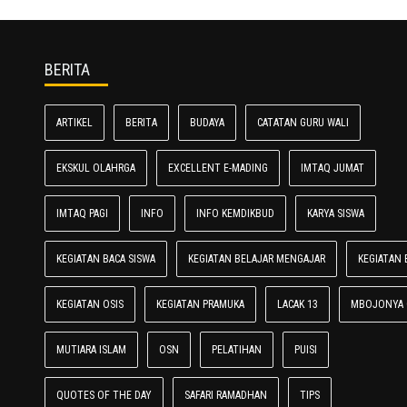
BERITA
ARTIKEL
BERITA
BUDAYA
CATATAN GURU WALI
EKSKUL OLAHRGA
EXCELLENT E-MADING
IMTAQ JUMAT
IMTAQ PAGI
INFO
INFO KEMDIKBUD
KARYA SISWA
KEGIATAN BACA SISWA
KEGIATAN BELAJAR MENGAJAR
KEGIATAN 
KEGIATAN OSIS
KEGIATAN PRAMUKA
LACAK 13
MBOJONYA 
MUTIARA ISLAM
OSN
PELATIHAN
PUISI
QUOTES OF THE DAY
SAFARI RAMADHAN
TIPS