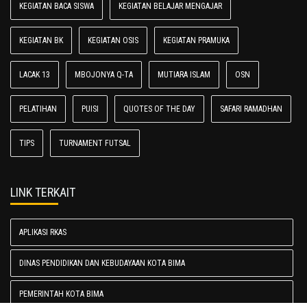
KEGIATAN BACA SISWA
KEGIATAN BELAJAR MENGAJAR
KEGIATAN BK
KEGIATAN OSIS
KEGIATAN PRAMUKA
LACAK 13
MBOJONYA Q-TA
MUTIARA ISLAM
OSN
PELATIHAN
PUISI
QUOTES OF THE DAY
SAFARI RAMADHAN
TIPS
TURNAMENT FUTSAL
LINK TERKAIT
APLIKASI RKAS
DINAS PENDIDIKAN DAN KEBUDAYAAN KOTA BIMA
PEMERINTAH KOTA BIMA