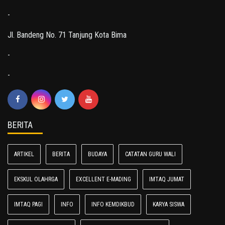
-
Jl. Bandeng No. 71 Tanjung Kota Bima
-
-
BERITA
ARTIKEL
BERITA
BUDAYA
CATATAN GURU WALI
EKSKUL OLAHRGA
EXCELLENT E-MADING
IMTAQ JUMAT
IMTAQ PAGI
INFO
INFO KEMDIKBUD
KARYA SISWA